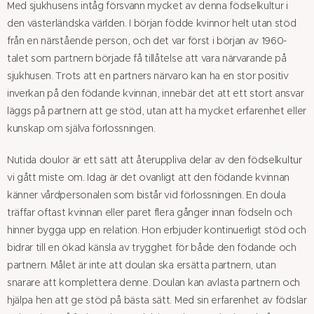
Med sjukhusens intåg försvann mycket av denna födselkultur i
den västerländska världen. I början födde kvinnor helt utan stöd
från en närstående person, och det var först i början av 1960-
talet som partnern började få tillåtelse att vara närvarande på
sjukhusen. Trots att en partners närvaro kan ha en stor positiv
inverkan på den födande kvinnan, innebär det att ett stort ansvar
läggs på partnern att ge stöd, utan att ha mycket erfarenhet eller
kunskap om själva förlossningen.
Nutida doulor är ett sätt att återuppliva delar av den födselkultur
vi gått miste om. Idag är det ovanligt att den födande kvinnan
känner vårdpersonalen som bistår vid förlossningen. En doula
träffar oftast kvinnan eller paret flera gånger innan födseln och
hinner bygga upp en relation. Hon erbjuder kontinuerligt stöd och
bidrar till en ökad känsla av trygghet för både den födande och
partnern. Målet är inte att doulan ska ersätta partnern, utan
snarare att komplettera denne. Doulan kan avlasta partnern och
hjälpa hen att ge stöd på bästa sätt. Med sin erfarenhet av födslar