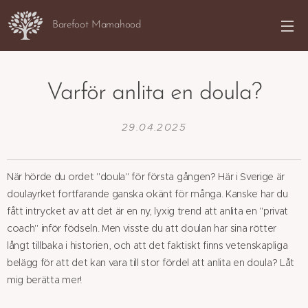
Barefoot Mamahood
Varför anlita en doula?
29.04.2025
När hörde du ordet "doula" för första gången? Här i Sverige är
doulayrket fortfarande ganska okänt för många. Kanske har du
fått intrycket av att det är en ny, lyxig trend att anlita en "privat
coach" inför födseln. Men visste du att doulan har sina rötter
långt tillbaka i historien, och att det faktiskt finns vetenskapliga
belägg för att det kan vara till stor fördel att anlita en doula? Låt
mig berätta mer!