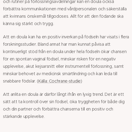
och rutiner på förlossningsavdelningar kan en doula också
förbättra kommunikationen med vårdpersonalen och säkerställa
att kvinnans önskemål tillgodoses. Allt för att den födande ska
känna sig stärkt och trygg.
Att en doula kan ha en positiv inverkan på födseln har visats i flera
forskningsstudier. Bland annat har man kunnat påvisa att
kontinuerligt stöd från en doula under hela födseln ökar chansen
för en spontan vaginal födsel, minskar risken för en negativ
upplevelse, akut kejsarsnitt eller instrumentell förlossning, samt
minskar behovet av medicinsk smärtlindring och kan leda till
snabbare födslar. (
Källa: Cochrane-studie
)
Att anlita en doula är därför långt ifrån en lyxig trend. Det är ett
sätt att ta kontroll över sin födsel, öka tryggheten för både dig
och din partner och förbättra chanserna till en positiv och
stärkande upplevelse.