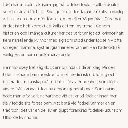
I den här artikeln fokuserar jag på födelsedoulor – alltså doulor
som bistår vid födslar. I Sverige är det fortfarande relativt ovanligt
att anlita en doula inför födseln, men efterfrågan ökar. Däremot
är det inte helt korrekt att kalla det en "ny trend". Genom
historien och i många kulturer har det varit vanligt att kvinnor haft
flera närstående kvinnor med sig som stöd under födseln – ofta
sin egen mamma, systrar, grannar eller vänner. Man hade också
vanligtvis en barnmorska närvarande.
Barnmorskeyrket såg dock annorlunda ut då än idag. På den
tiden saknade barnmorskor formell medicinsk utbildning och
baserade sin kunskap på tusentals år av erfarenhet, som förts
vidare från kvinna till kvinna genom generationer. Som kvinna
hade man ofta varit närvarande vid ett antal födslar innan man
själv födde sitt första barn. Att bistå vid födsel var mer än en
tradition; det var en del av en djupt förankrad födelsekultur som
tillhörde kvinnorna.